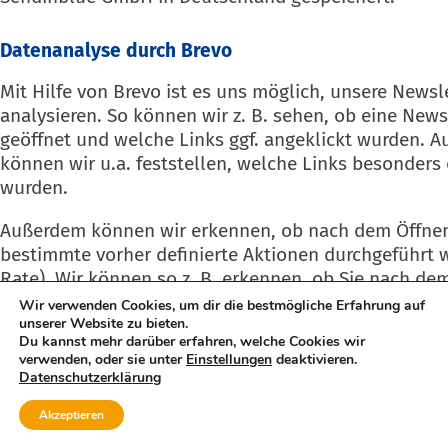
Datenanalyse durch Brevo
Mit Hilfe von Brevo ist es uns möglich, unsere New
analysieren. So können wir z. B. sehen, ob eine News
geöffnet und welche Links ggf. angeklickt wurden. A
können wir u.a. feststellen, welche Links besonders 
wurden.
Außerdem können wir erkennen, ob nach dem Öffne
bestimmte vorher definierte Aktionen durchgeführt 
Rate). Wir können so z. B. erkennen, ob Sie nach de
Newsletters einen Kauf getätigt haben.
Wir verwenden Cookies, um dir die bestmögliche Erfahrung auf
unserer Website zu bieten.
Du kannst mehr darüber erfahren, welche Cookies wir
Brevo ermöglicht es uns auch, die Newsletter-Empf
verwenden, oder sie unter
Einstellungen
deaktivieren.
verschiedener Kategorien zu unterteilen („clustern“).
Datenschutzerklärung
die Newsletterempfänger z. B. nach Alter, Geschlec
MENÜ
Mitglied werden
unterteilen. Auf diese Weise lassen sich die Newslet
Akzeptieren
jeweiligen Zielgruppen anpassen.